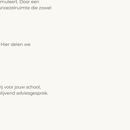
timuleert. Door een
 snoezelruimte die zowel
. Hier delen we
j voor jouw school,
jblijvend adviesgesprek
.