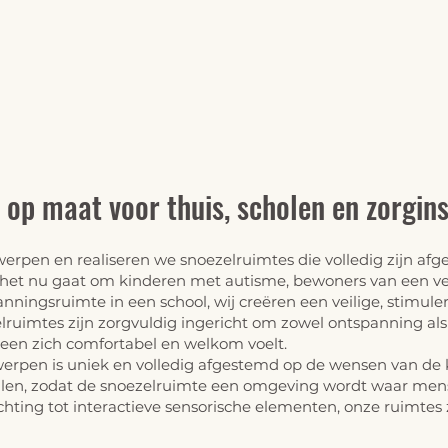
s op maat voor
thuis
, scholen en zorgin
erpen en realiseren we snoezelruimtes die volledig zijn af
 het nu gaat om kinderen met
autisme
, bewoners van een v
panningsruimte in een school, wij creëren een veilige, stimu
ruimtes zijn zorgvuldig ingericht om zowel ontspanning als
reen zich comfortabel en welkom voelt.
werpen is uniek en volledig afgestemd op de wensen van de kla
alen, zodat de
snoezelruimte
een omgeving wordt waar mense
ichting tot interactieve sensorische elementen, onze ruimtes 