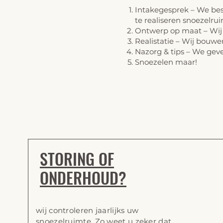
Intakegesprek – We be
te
realiseren snoezelru
Ontwerp op maat – Wij 
Realistatie – Wij bouwe
Nazorg & tips – We gev
Snoezelen maar!
STORING OF
ONDERHOUD?
wij controleren jaarlijks uw
snoezelruimte. Zo weet u zeker dat