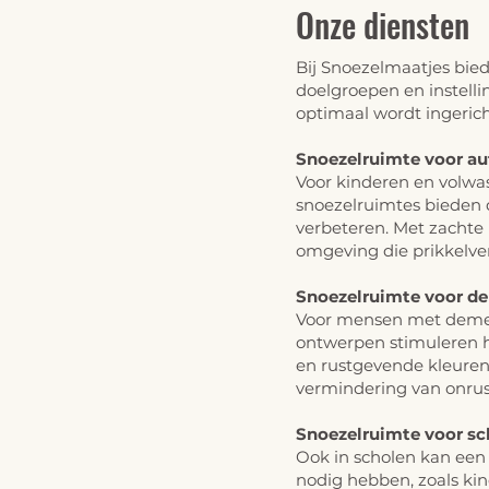
Onze diensten
Bij Snoezelmaatjes bie
doelgroepen en instelli
optimaal wordt ingerich
Snoezelruimte voor a
Voor kinderen en volw
snoezelruimtes bieden d
verbeteren. Met zachte 
omgeving die prikkelve
Snoezelruimte voor d
Voor mensen met dement
ontwerpen stimuleren h
en rustgevende kleuren
vermindering van onrus
Snoezelruimte voor sc
Ook in scholen kan een
nodig hebben
, zoals k