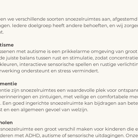
den we verschillende soorten snoezelruimtes aan, afgestemd 
ngen. Iedere doelgroep heeft andere behoeften, en wij zorge
t.
utisme
assenen met
autisme
is een prikkelarme omgeving van groot
e juiste balans tussen rust en stimulatie, zodat concentrat
kleuren, interactieve sensorische spellen en rustige verlicht
rwerking ondersteunt en stress vermindert.
ementie
ie zijn snoezelruimtes een waardevolle plek voor ontspann
erinneringen en zintuigen, met veilige en comfortabele meub
. Een goed ingerichte snoezelruimte kan bijdragen aan bete
t en een algemeen gevoel van welzijn.
holen
 snoezelruimte een groot verschil maken voor kinderen die
e
inderen met ADHD, autisme of sensorische uitdagingen. Onz