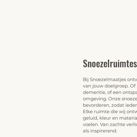
Snoezelruimte
Bij
Snoezelmaatjes
ontw
van jouw doelgroep. Of
dementie
, of een onts
omgeving. Onze snoezel
bevorderen, zodat iede
Elke ruimte die wij ont
geluid, kleur en materi
voelen. Van zachte verl
als inspirerend.